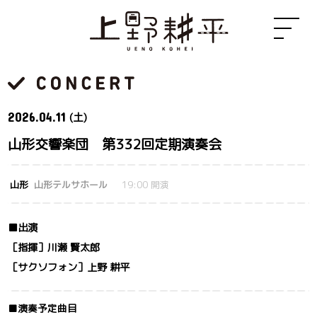
2026.
04.11
(土)
山形交響楽団 第332回定期演奏会
山形
山形テルサホール
19:00 開演
■出演
［指揮］川瀬 賢太郎
［サクソフォン］上野 耕平
■演奏予定曲目