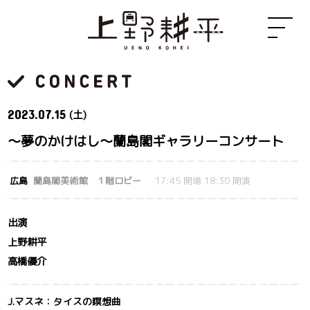
2023.
07.15
(土)
～夢のかけはし～蘭島閣ギャラリーコンサート
広島
蘭島閣美術館 １階ロビー
17:45 開場 18:30 開演
出演
上野耕平
高橋優介
J.マスネ：タイスの瞑想曲