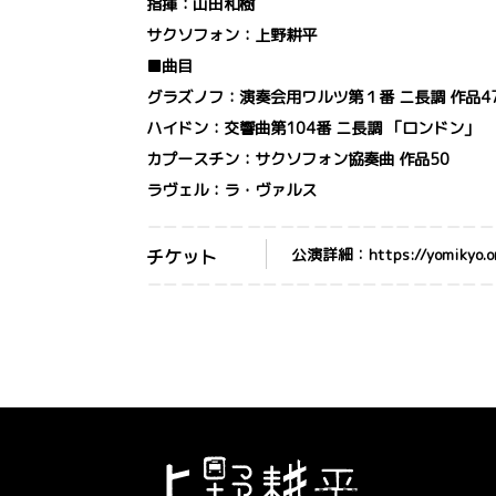
指揮：山田和樹
サクソフォン：上野耕平
■曲目
グラズノフ：演奏会用ワルツ第１番 ニ長調 作品4
ハイドン：交響曲第104番 ニ長調 「ロンドン」
カプースチン：サクソフォン協奏曲 作品50
ラヴェル：ラ・ヴァルス
公演詳細：https://yomikyo.or.
チケット