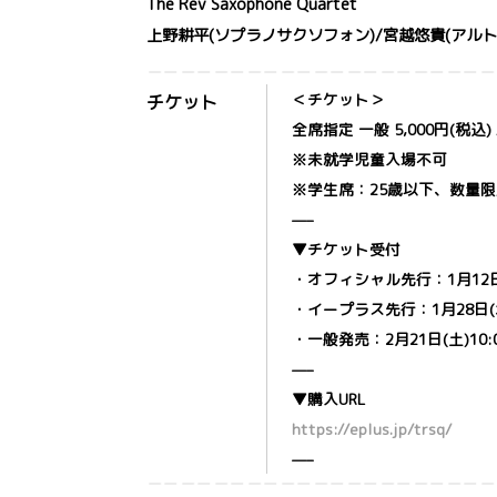
The Rev Saxophone Quartet
上野耕平(ソプラノサクソフォン)/宮越悠貴(アルト
＜チケット＞
チケット
全席指定 一般 5,000円(税込) /
※未就学児童入場不可
※学生席：25歳以下、数量限
—–
▼チケット受付
・オフィシャル先行：1月12日(月)
・イープラス先行：1月28日(水)2
・一般発売：2月21日(土)10:
—–
▼購入URL
https://eplus.jp/trsq/
—–