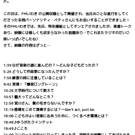
た。
この日は、FMいわき の公開収録として開催され、当日みごとな進行をしてく
ださった名物パーソナリティ・ベティさんにもお会いすることができました！
そのFMいわきでは、先日、特別番組としてオンエアされましたが、楽屋トーク
あり、映像には惜しくも収まらなかった話題あり…でこれまたラジオのだいご
味いっぱいでしたね）
さて、映像の内容はざっと…
1:39 なぜ音楽の道に進んだの？～どんな子どもだったの？
5:24 どうして作曲家になったんですか？
7:56 練習の時に注意していることは？
9:42 実演！「爆音ロングトーン」
10:26 大学時代について教えて
10:57 藝大ってどんなところ？
12:56 宮川さん、髪の毛きらないんですか？
13:19 感情をこめて演奏するには？～Don’t act, just be.
16:06 こどもがよい音楽に出あうために、つくるべき環境とは？
18:48 ♪ゆうがたクインテット
19:49 ♪こころ
21:09 コンクールが中止になってしまった今、同級生や後輩にしてあげられる