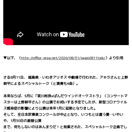
▼以下、（
http://office-vega.net/2020/08/31/iwaki0811talk/
）より引用
さる8月11日、 福島県・いわきアリオス 中劇場で行われた、アキラさんと上野
耕平によるスペシャルトーク（と演奏も4曲）。
本来ならば、5月に「宮川彬良×ぱんだウインドオーケストラ」（コンサートマ
スターは上野耕平さん）の公演でお伺いする予定でしたが、新型コロナウイル
ス感染症の影響により公演は来年1月に延期となりました。
そして、全日本吹奏楽コンクールが中止となり、いつもとは違う夏…いやい
や、1月30日の振替公演
まで、何もしないのはあんまりだ！と発案された、スペシャルトーク企画でし