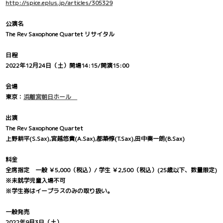
http://spice.eplus.jp/articles/305329
公演名
The Rev Saxophone Quartet リサイタル
日程
2022年12月24日（土）開場14:15/開演15:00
会場
東京：
浜離宮朝日ホール
出演
The Rev Saxophone Quartet
上野耕平(S.Sax),宮越悠貴(A.Sax),都築惇(T.Sax),田中奏一朗(B.Sax)
料金
全席指定 一般 ￥5,000（税込）/ 学生 ￥2,500（税込）(25歳以下、数量限定)
※未就学児童入場不可
※学生券はイープラスのみの取り扱い。
一般発売
2022年9月3日（土）