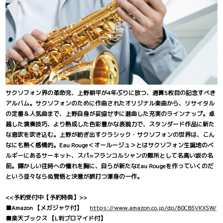
サクソフォン界の革命児、上野耕平が4年ぶりに放つ、通算5枚目の記念すべき
アルバム。サクソフォンのために作曲されたオリジナル楽曲から、リサイタル
の定番＆人気曲まで、上野自身が妥協せずに選曲した充実のラインナップ。卓
越した演奏技巧、より熟成した色彩豊かな表現力で、スタンダード作品に新た
な息吹を吹き込む。上野が紡ぎ出すクラシック・サクソフォンの世界は、こん
なにも熱く感情的。Eau Rouge＜オールージュ＞とはサクソフォン生誕地のベ
ルギーにあるサーキット、スパ=フランコルシャンの難所として名高い坂の名
前。輝かしい往時への憧れを胸に、自らが新たなEau Rougeを作っていくのだ
という並々ならぬ覚悟と決意が脈打つ渾身の一作。
<<予約受付中【予約特典】>>
■Amazon 【メガジャケ付】
https://www.amazon.co.jp/dp/B0CB5VKXSW/
■楽天ブックス 【L判ブロマイド付】