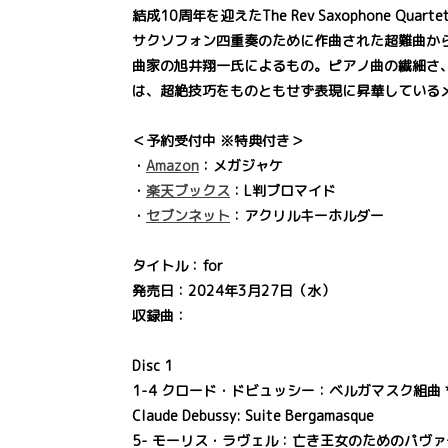
結成10周年を迎えたThe Rev Saxophone Qua
サクソフォン四重奏のために作曲された超難曲か
曲家の旭井翔一氏によるもの。ピアノ曲の繊細さ
は、超絶技巧をものともせず表現に昇華しているメ
＜予約受付中 ※特典付き＞
・
Amazon
：メガジャケ
・
楽天ブックス
：L判ブロマイド
・
セブンネット
：アクリルキーホルダー
タイトル：for
発売日：2024年3月27日（水）
収録曲：
Disc 1
1-4 クロード・ドビュッシー：ベルガマスク組曲 
Claude Debussy: Suite Bergamasque
5- モーリス・ラヴェル：亡き王女のためのパヴァー