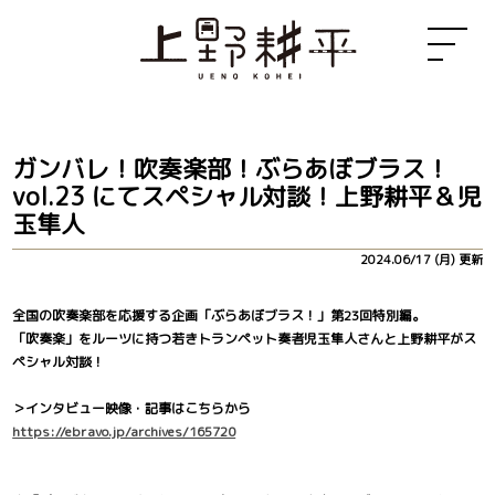
ガンバレ！吹奏楽部！ぶらあぼブラス！
vol.23 にてスペシャル対談！上野耕平＆児
玉隼人
2024.06/17 (月) 更新
全国の吹奏楽部を応援する企画「ぶらあぼブラス！」第23回特別編。
「吹奏楽」をルーツに持つ若きトランペット奏者児玉隼人さんと上野耕平がス
ペシャル対談！
＞インタビュー映像・記事はこちらから
https://ebravo.jp/archives/165720