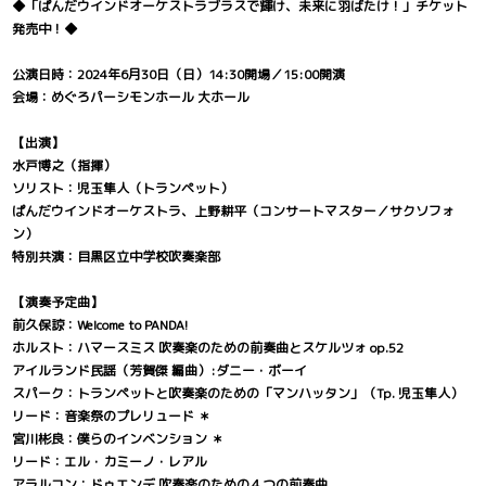
◆「ぱんだウインドオーケストラブラスで輝け、未来に羽ばたけ！」チケット
発売中！◆
公演日時：2024年6月30日（日）14:30開場／15:00開演
会場：めぐろパーシモンホール 大ホール
【出演】
水戸博之（指揮）
ソリスト：児玉隼人（トランペット）
ぱんだウインドオーケストラ、上野耕平（コンサートマスター／サクソフォ
ン）
特別共演：目黒区立中学校吹奏楽部
【演奏予定曲】
前久保諒：Welcome to PANDA!
ホルスト：ハマースミス 吹奏楽のための前奏曲とスケルツォ op.52
アイルランド民謡（芳賀傑 編曲）:ダニー・ボーイ
スパーク：トランペットと吹奏楽のための「マンハッタン」（Tp. 児玉隼人）
リード：音楽祭のプレリュード ＊
宮川彬良：僕らのインベンション ＊
リード：エル・カミーノ・レアル
アラルコン：ドゥエンデ 吹奏楽のための４つの前奏曲