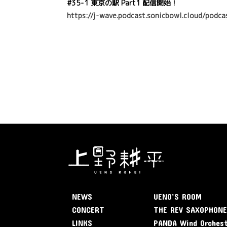
#35-1 東京の駅 Part1 配信開始！
https://j-wave.podcast.sonicbowl.cloud/pod
NEWS
UENO’S ROOM
CONCERT
THE REV SAXOPHON
LINKS
PANDA Wind Orches