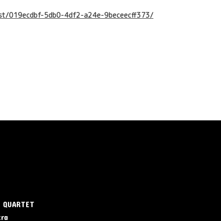
cast/019ecdbf-5db0-4df2-a24e-9beceecff373/
E QUARTET
tra