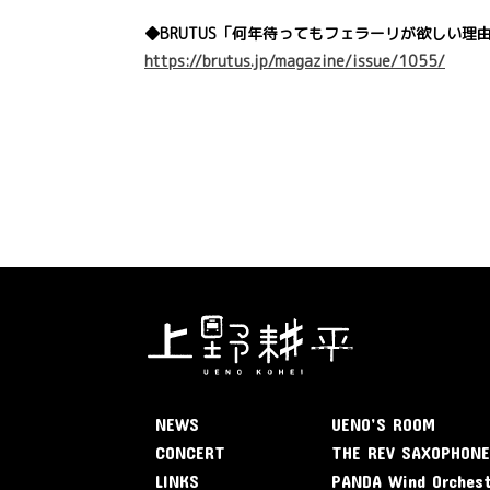
◆BRUTUS「何年待ってもフェラーリが欲しい理由
https://brutus.jp/magazine/issue/1055/
NEWS
UENO’S ROOM
CONCERT
THE REV SAXOPHON
LINKS
PANDA Wind Orches