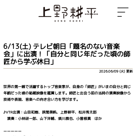
6/13(土) テレビ朝日「題名のない音楽
会」に出演！「自分と同じ年だった頃の師
匠から学ぶ休日」
2026.06/09 (火) 更新
世界の第一線で活躍するトップ音楽家が、自身の「師匠」がいまの自分と同じ
年齢だった頃の秘蔵映像を鑑賞します。師匠と出会う前の当時の演奏映像から
技術や表現、音楽への向き合い方を学びます。
♪VTR出演：山田和樹、挾間美帆、上野耕平、松井秀太郎
演奏：小林研一郎、山下洋輔、須川展也、小曽根真 ほか
ーーーーー