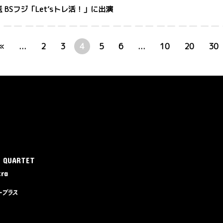
放送 BSフジ「Let’sトレ活！」に出演
«
...
2
3
4
5
6
...
10
20
30
E QUARTET
tra