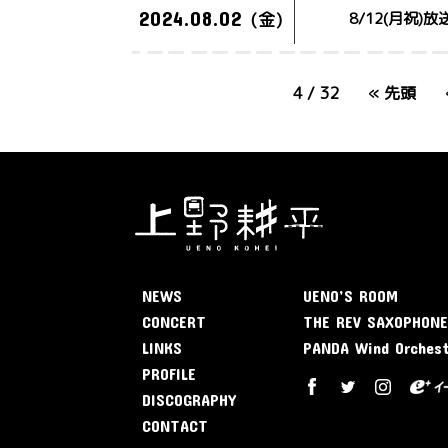
2024.08.02
(金)
8/12(月祝)
4 / 32
« 先頭
NEWS
UENO’S ROOM
CONCERT
THE REV SAXOPHON
LINKS
PANDA Wind Orches
PROFILE
DISCOGRAPHY
CONTACT