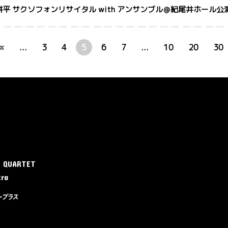
上野耕平 サクソフォンリサイタル with アンサンブル＠紀尾井ホール
«
...
3
4
5
6
7
...
10
20
30
E QUARTET
tra