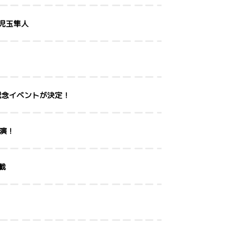
＆児玉隼人
リース記念イベントが決定！
出演！
掲載