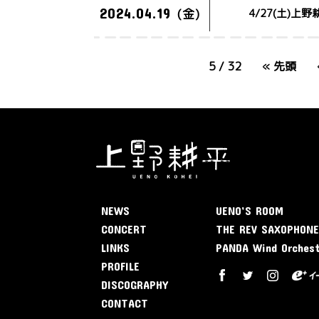
2024.04.19
(金)
4/27(土)
5 / 32
« 先頭
NEWS
UENO’S ROOM
CONCERT
THE REV SAXOPHON
LINKS
PANDA Wind Orches
PROFILE
DISCOGRAPHY
CONTACT